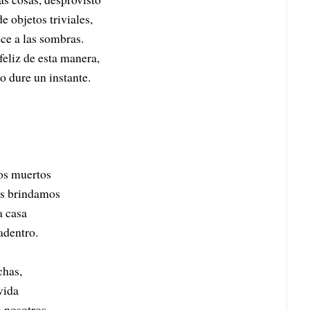
e objetos triviales,
ce a las sombras.
feliz de esta manera,
o dure un instante.
os muertos
es brindamos
a casa
adentro.
chas,
vida
 nosotros,