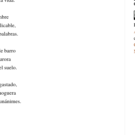
mbre
licable,
palabras.
de barro
aurora
l suelo.
gastado,
 hoguera
 unánimes.