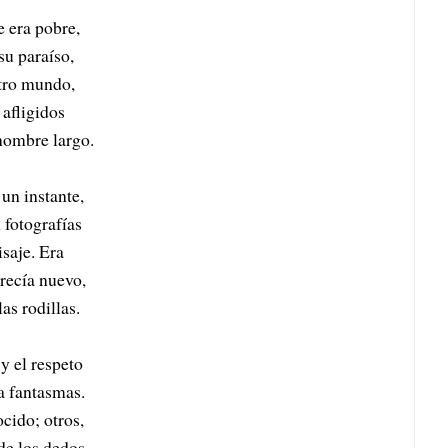
e era pobre,
su paraíso,
tro mundo,
 afligidos
 nombre largo.
un instante,
 fotografías
saje. Era
recía nuevo,
as rodillas.
y el respeto
a fantasmas.
cido; otros,
de los dedos.