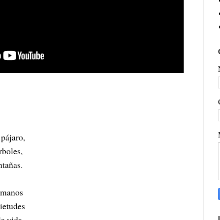
pájaro,
rboles,
ntañas.
s manos
uietudes
la vida.