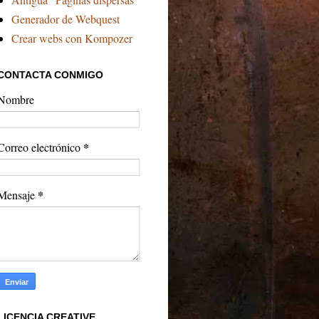
Generador de Webquest
Crear webs con Kompozer
CONTACTA CONMIGO
Nombre
*
Correo electrónico
*
Mensaje
LICENCIA CREATIVE