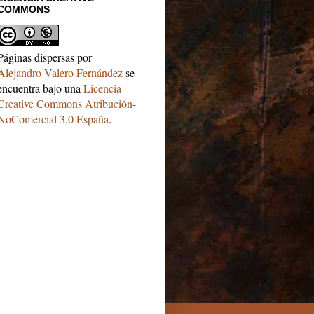
COMMONS
Páginas dispersas
por
Alejandro Valero Fernández
se
encuentra bajo una
Licencia
Creative Commons Atribución-
NoComercial 3.0 España
.