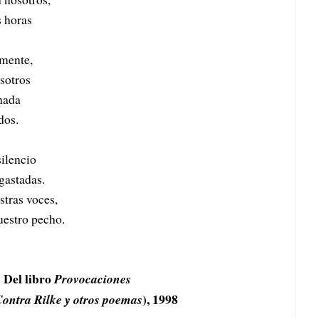
s horas
amente,
osotros
 nada
dos.
ilencio
gastadas.
stras voces,
uestro pecho.
Del libro
Provocaciones
), 1998
ontra Rilke y otros poemas